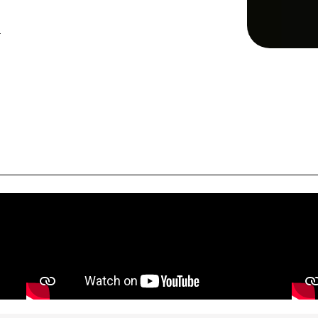
 devenir cuisinier, serveur,
e
employé barman ou organisateur
re les outils nécessaires pour
ertifiantes incluant le BAC
vices en Restauration (CSR), le
ervices en Hôtel-Café-
émentaires en Sommellerie,
Restaurant et Organisateur de
otre offre s’élargit avec deux
e Cuisine et Serveur. Une grande
es en alternance, offrant une
t votre cursus.
ation pour une expérience
e talent et la créativité de nos
e Saint-Méen-Le-Grand, un