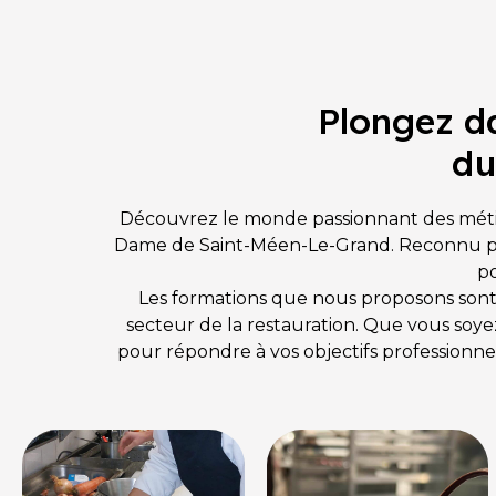
établissement à taille humaine, pour une f
hôtellerie et restauration, et entamez une 
dynamique et passionnant.
Plongez da
du
Découvrez le monde passionnant des métier
Dame de Saint-Méen-Le-Grand. Reconnu pou
po
Les formations que nous proposons sont 
secteur de la restauration. Que vous soy
pour répondre à vos objectifs professionn