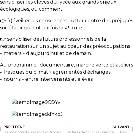
sensibiliser les élèves du lycée aux grands enjeux
écologiques, ou comment :
👉 (r)éveiller les consciences, lutter contre des préjugés
sociétaux qui ont parfois la 🦷 dure
👉 sensibiliser des futurs professionnels de la
restauration sur un sujet au coeur des préoccupations
« métiers » d’aujourd’hui et de demain.
Au programme : documentaire, marche verte et ateliers
« fresques du climat » agrémentés d’échanges
« nourris » entre intervenants et élèves.
PRÉCÉDENT
SUIVANT
Soirée accords boissons et fromages
Un lycée hôtelier qui change. . . Avec le transfert des formations à Rennes à la rentrée 2028 !