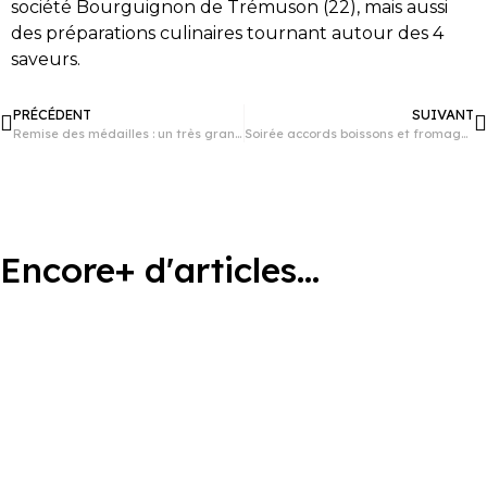
société Bourguignon de Trémuson (22), mais aussi
des préparations culinaires tournant autour des 4
saveurs.
PRÉCÉDENT
SUIVANT
Remise des médailles : un très grand cru pour le lycée
Soirée accords boissons et fromages
Encore+ d'articles...